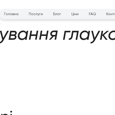
Головна
Послуги
Блог
Цiни
FAQ
Конт
кування глаук