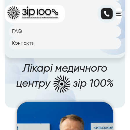
Блог
Цiни
FAQ
Контакти
Головна сторінка
/
Лікарі
/
Жабоєдов Дмитро
Геннадійович
Лікарі медичного
центру
зір 100%