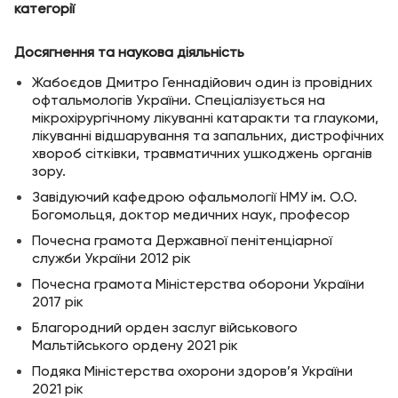
категорії
Досягнення та наукова діяльність
Жабоєдов Дмитро Геннадійович один із провідних
офтальмологів України. Спеціалізується на
мікрохірургічному лікуванні катаракти та глаукоми,
лікуванні відшарування та запальних, дистрофічних
хвороб сітківки, травматичних ушкоджень органів
зору.
Завідуючий кафедрою офальмології НМУ ім. О.О.
Богомольця, доктор медичних наук, професор
Почесна грамота Державної пенітенціарної
служби України 2012 рік
Почесна грамота Міністерства оборони України
2017 рік
Благородний орден заслуг військового
Мальтійського ордену 2021 рік
Подяка Міністерства охорони здоров’я України
2021 рік