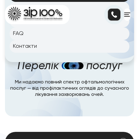
Блог
Цiни
FAQ
Контакти
Головна сторінка
/
Послуги
Перелік
послуг
Ми надаємо повний спектр офтальмологічних
послуг — від профілактичних оглядів до сучасного
лікування захворювань очей.