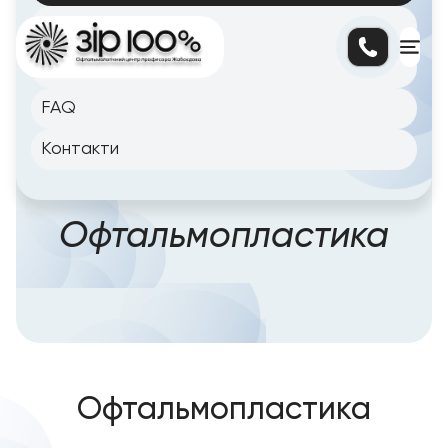
Блог
Цiни
FAQ
Контакти
Головна сторінка
/
Послуги
/
Офтальмопластика
Офтальмопластика
Офтальмопластика