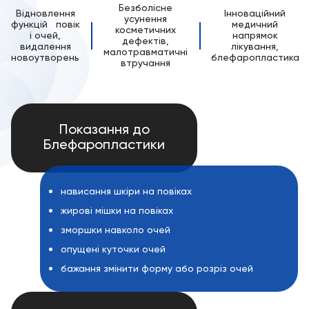
Безболісне
Відновлення
Інноваційний
усунення
функцій повік
медичний
косметичних
і очей,
напрямок
дефектів,
видалення
лікування,
малотравматичні
новоутворень
блефаропластика
втручання
Показання до
Блефаропластики
нависання шкіри на повіках
жирові мішки на повіках
зморшки навколо очей
опущені куточки очей
бажання змінити форму або розріз очей