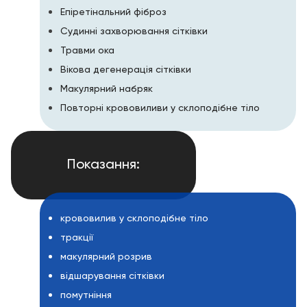
Епіретінальний фіброз
Судинні захворювання сітківки
Травми ока
Вікова дегенерація сітківки
Макулярний набряк
Повторні крововиливи у склоподібне тіло
Показання:
крововилив у склоподібне тіло
тракції
макулярний розрив
відшарування сітківки
помутніння