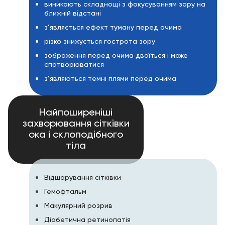
виникають складнощі з фокусуванням зору на
ближній відстані
з’являється ефект туману перед очима
різко знижується гострота зору
зображення перед очима двоїться і може
спотворюватися
з’являються темні плями перед очима
Найпоширеніші
захворювання сітківки
ока і склоподібного
тіла
Відшарування сітківки
Гемофтальм
Макулярний розрив
Діабетична ретинопатія