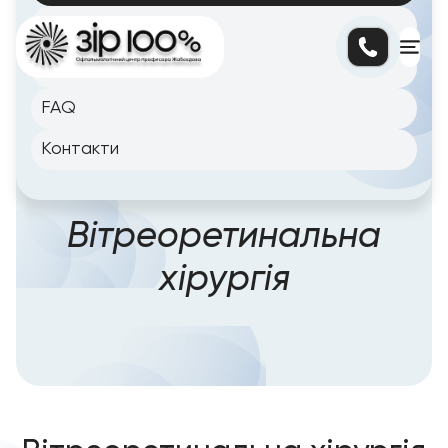
Блог
Цiни
FAQ
Контакти
Головна сторінка
/
Послуги
/
Вітреоретинальна
хірургія
Вітреоретинальна
хірургія